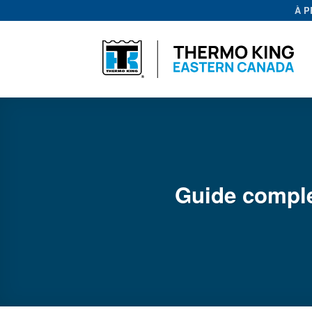
Passer
À 
au
contenu
Guide complet