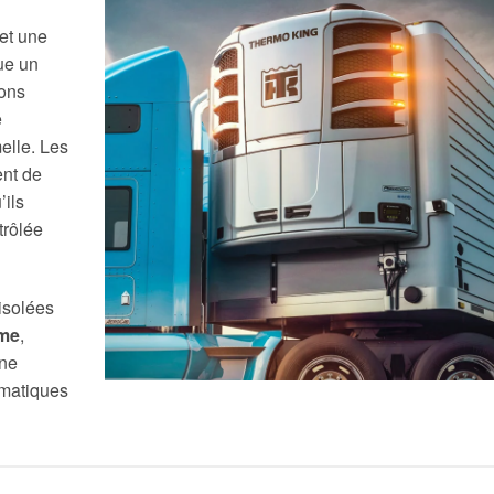
et une
ue un
ions
e
melle. Les
ent de
’ils
trôlée
isolées
ome
,
rne
imatiques