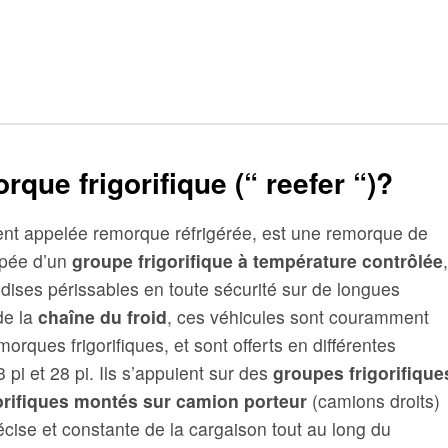
que frigorifique (“ reefer “)?
ent appelée
remorque réfrigérée
, est une remorque de
ipée d’un
groupe frigorifique à température contrôlée
,
ses périssables en toute sécurité sur de longues
de la
chaîne du froid
, ces véhicules sont couramment
morques frigorifiques
, et sont offerts en différentes
 pi et 28 pi. Ils s’appuient sur des
groupes frigorifique
orifiques montés sur camion porteur
(camions droits)
cise et constante de la cargaison tout au long du