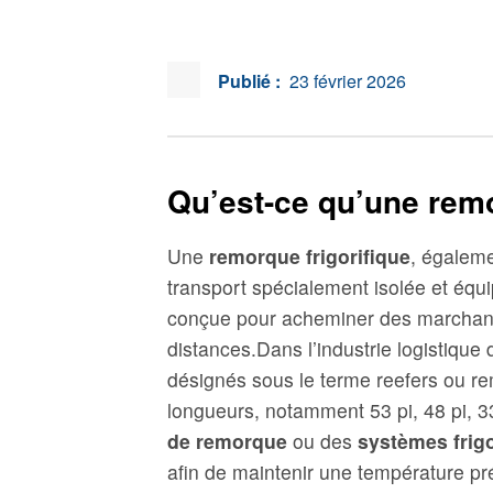
Publié :
23 février 2026
Qu’est-ce qu’une remor
Une
remorque frigorifique
, égalem
transport spécialement isolée et équ
conçue pour acheminer des marchandi
distances.Dans l’industrie logistique 
désignés sous le terme
reefers
ou
re
longueurs, notamment 53 pi, 48 pi, 33
de remorque
ou des
systèmes frig
afin de maintenir une température pré