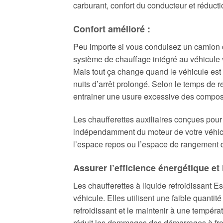
carburant, confort du conducteur et réducti
Confort amélioré :
Peu importe si vous conduisez un camion d
système de chauffage intégré au véhicule vo
Mais tout ça change quand le véhicule est
nuits d’arrêt prolongé. Selon le temps de r
entrainer une usure excessive des compo
Les chaufferettes auxiliaires conçues pour
indépendamment du moteur de votre véhicul
l’espace repos ou l’espace de rangement d
Assurer l’efficience énergétique et
Les chaufferettes à liquide refroidissant E
véhicule. Elles utilisent une faible quantit
refroidissant et le maintenir à une tempéra
réduit les dommages des démarrages à froi