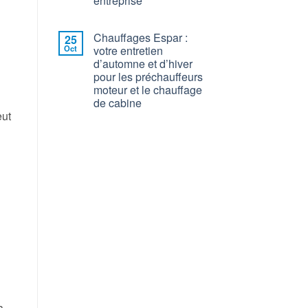
entreprise
Chauffages Espar :
25
Oct
votre entretien
d’automne et d’hiver
pour les préchauffeurs
moteur et le chauffage
de cabine
eut
u
a