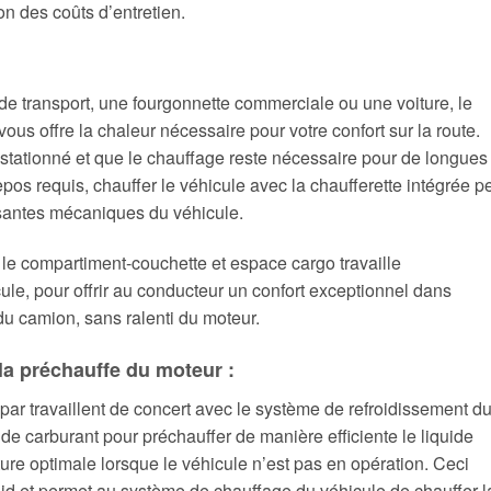
on des coûts d’entretien.
e transport, une fourgonnette commerciale ou une voiture, le
us offre la chaleur nécessaire pour votre confort sur la route.
 stationné et que le chauffage reste nécessaire pour de longues
epos requis, chauffer le véhicule avec la chaufferette intégrée p
santes mécaniques du véhicule.
 le compartiment-couchette et espace cargo travaille
e, pour offrir au conducteur un confort exceptionnel dans
u camion, sans ralenti du moteur.
 la préchauffe du moteur :
spar travaillent de concert avec le système de refroidissement d
é de carburant pour préchauffer de manière efficiente le liquide
ture optimale lorsque le véhicule n’est pas en opération. Ceci
d et permet au système de chauffage du véhicule de chauffer l