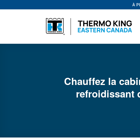
Passer
À 
au
contenu
Chauffez la cabi
refroidissant