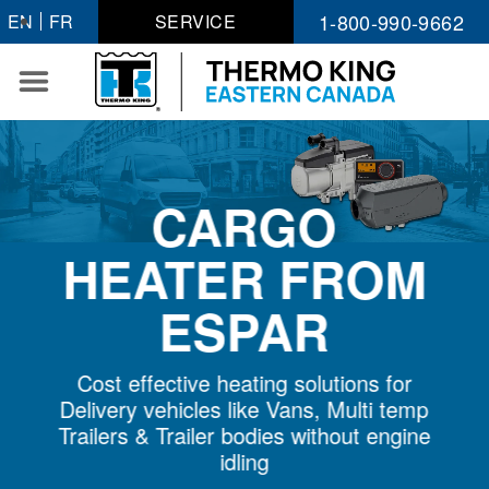
Passer
1-800-990-9662
EN
FR
SERVICE
au
contenu
CARGO
HEATER FROM
ESPAR
Cost effective heating solutions for
Delivery vehicles like Vans, Multi temp
Trailers & Trailer bodies without engine
idling