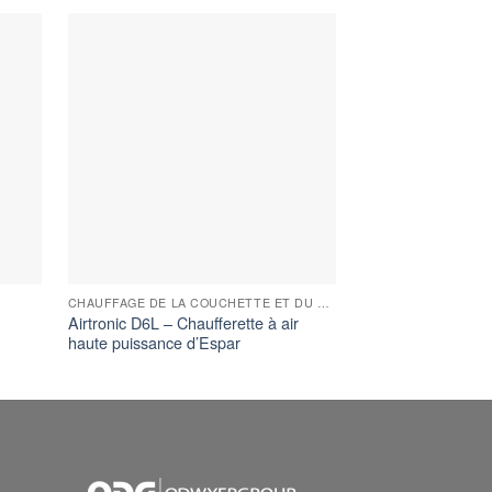
CHAUFFAGE DE LA COUCHETTE ET DU CHARGEMENT
Airtronic D6L – Chaufferette à air
Airtronic D8L – Ch
haute puissance d’Espar
haute puissance d