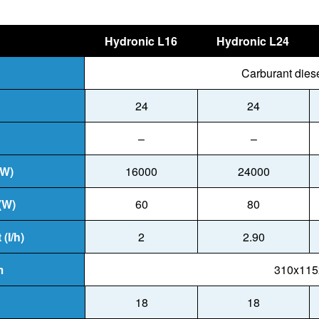
Hydronic L16
Hydronic L24
Carburant diese
24
24
–
–
(W)
16000
24000
(W)
60
80
(I/h)
2
2.90
m
310x115
18
18