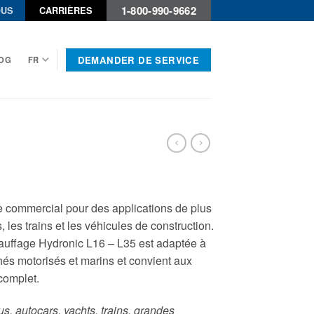
1-800-990-9662
OUS
CARRIÈRES
DEMANDER DE SERVICE
OG
FR
age commercial pour des applications de plus
 les trains et les véhicules de construction.
uffage Hydronic L16 – L35 est adaptée à
és motorisés et marins et convient aux
 complet.
s, autocars, yachts, trains, grandes