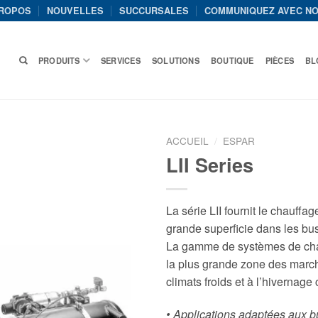
PROPOS
NOUVELLES
SUCCURSALES
COMMUNIQUEZ AVEC N
PRODUITS
SERVICES
SOLUTIONS
BOUTIQUE
PIÈCES
BL
ACCUEIL
/
ESPAR
LII Series
La série LII fournit le chauff
grande superficie dans les bus,
La gamme de systèmes de cha
la plus grande zone des march
climats froids et à l’hivernage
• Applications adaptées aux bu