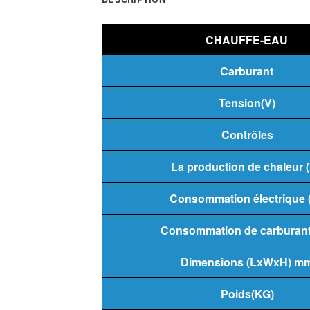
CHAUFFE-EAU
Carburant
Tension(V)
Contrôles
La production de chaleur 
Consommation électrique 
Consommation de carburant 
Dimensions (LxWxH) m
Poids(KG)