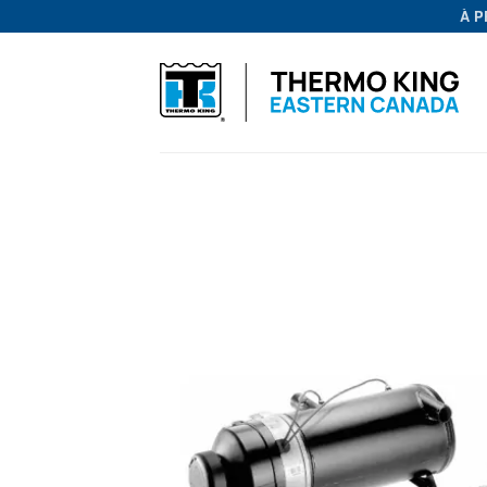
Passer
À 
au
contenu