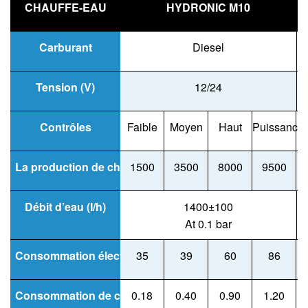
CHAUFFE-EAU
HYDRONIC M10
Carburant
Diesel
Tension (V)
12/24
Contrôles
Faible
Moyen
Haut
Puissance
F
La production de chaleur (W)
1500
3500
8000
9500
Débit d’eau (I/h)
1400±100
At 0.1 bar
Consommation électrique (W)
35
39
60
86
Consommation de carburant (I/h)
0.18
0.40
0.90
1.20