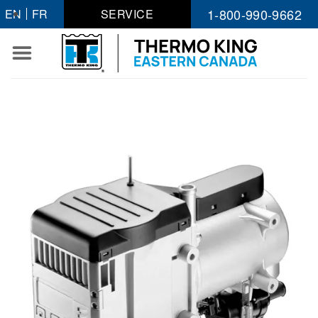
Passer
1-800-990-9662
EN
FR
SERVICE
au
contenu