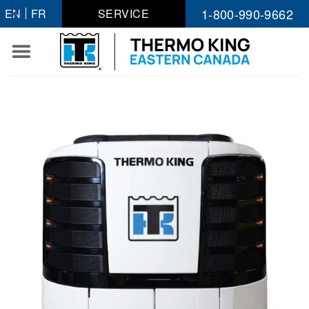
Passer
1-800-990-9662
EN
FR
SERVICE
au
contenu