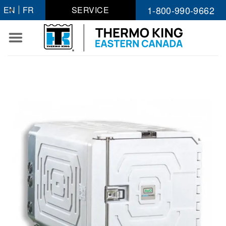
Passer
1-800-990-9662
EN
FR
SERVICE
au
contenu