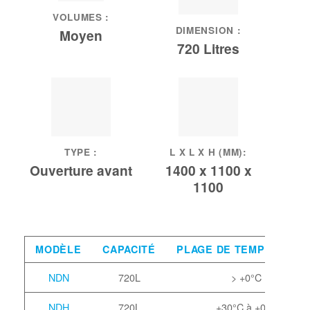
VOLUMES :
DIMENSION :
Moyen
720 Litres
TYPE :
L X L X H (MM):
Ouverture avant
1400 x 1100 x
1100
MODÈLE
CAPACITÉ
PLAGE DE TEMPÉRATUR
NDN
720L
> +0°C
NDH
720L
+30°C à +0°C