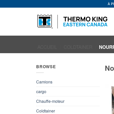
Passer
À 
au
contenu
ACCUEIL
/
COLDTAINER
/
NOURR
No
BROWSE
Camions
cargo
Chauffe-moteur
Coldtainer